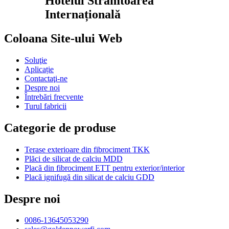
Hotelul Strâmtoarea
Internațională
Coloana Site-ului Web
Soluţie
Aplicație
Contactaţi-ne
Despre noi
Întrebări frecvente
Turul fabricii
Categorie de produse
Terase exterioare din fibrociment TKK
Plăci de silicat de calciu MDD
Placă din fibrociment ETT pentru exterior/interior
Placă ignifugă din silicat de calciu GDD
Despre noi
0086-13645053290