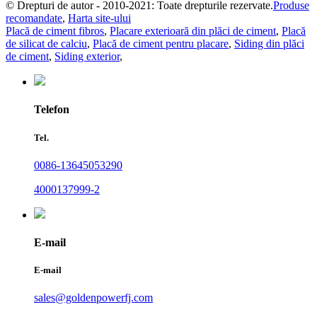
© Drepturi de autor - 2010-2021: Toate drepturile rezervate.
Produse
recomandate
,
Harta site-ului
Placă de ciment fibros
,
Placare exterioară din plăci de ciment
,
Placă
de silicat de calciu
,
Placă de ciment pentru placare
,
Siding din plăci
de ciment
,
Siding exterior
,
Telefon
Tel.
0086-13645053290
4000137999-2
E-mail
E-mail
sales@goldenpowerfj.com