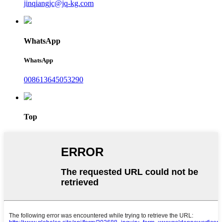
jinqiangjc@jq-kg.com
WhatsApp
WhatsApp
008613645053290
Top