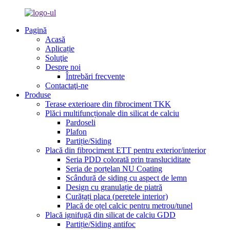
Pagină
Acasă
Aplicație
Soluţie
Despre noi
Întrebări frecvente
Contactaţi-ne
Produse
Terase exterioare din fibrociment TKK
Plăci multifuncționale din silicat de calciu
Pardoseli
Plafon
Partiție/Siding
Placă din fibrociment ETT pentru exterior/interior
Seria PDD colorată prin transluciditate
Seria de porțelan NU Coating
Scândură de siding cu aspect de lemn
Design cu granulație de piatră
Curățați placa (peretele interior)
Placă de oțel calcic pentru metrou/tunel
Placă ignifugă din silicat de calciu GDD
Partiție/Siding antifoc