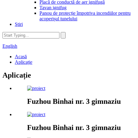
Placă de conductă de aer ignifugă
Tavan ignifug
Panou de protecție împotriva incendiilor pentru
acoperișul tunelului
Ştiri
English
Acasă
Aplicație
Aplicație
Fuzhou Binhai nr. 3 gimnaziu
Fuzhou Binhai nr. 3 gimnaziu