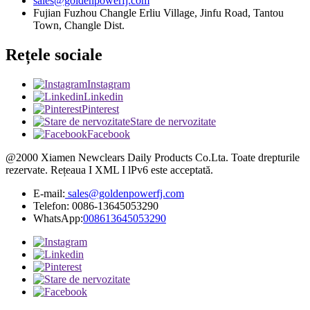
sales@goldenpowerfj.com
Fujian Fuzhou Changle Erliu Village, Jinfu Road, Tantou
Town, Changle Dist.
Rețele sociale
Instagram
Linkedin
Pinterest
Stare de nervozitate
Facebook
@2000 Xiamen Newclears Daily Products Co.Lta. Toate drepturile
rezervate. Rețeaua I XML I lPv6 este acceptată.
E-mail:
sales@goldenpowerfj.com
Telefon: 0086-13645053290
WhatsApp:
008613645053290