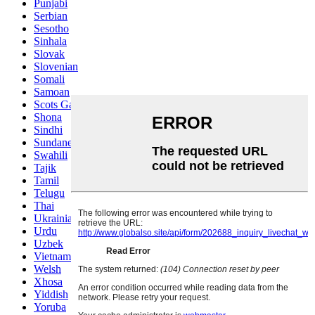
Punjabi
Serbian
Sesotho
Sinhala
Slovak
Slovenian
Somali
Samoan
Scots Gaelic
Shona
Sindhi
Sundanese
Swahili
Tajik
Tamil
Telugu
Thai
Ukrainian
Urdu
Uzbek
Vietnamese
Welsh
Xhosa
Yiddish
Yoruba