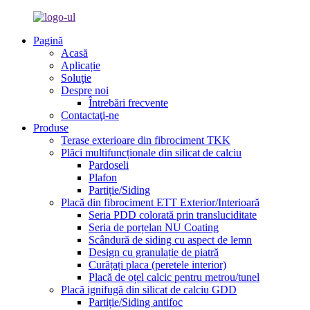
Pagină
Acasă
Aplicație
Soluţie
Despre noi
Întrebări frecvente
Contactaţi-ne
Produse
Terase exterioare din fibrociment TKK
Plăci multifuncționale din silicat de calciu
Pardoseli
Plafon
Partiție/Siding
Placă din fibrociment ETT Exterior/Interioară
Seria PDD colorată prin transluciditate
Seria de porțelan NU Coating
Scândură de siding cu aspect de lemn
Design cu granulație de piatră
Curățați placa (peretele interior)
Placă de oțel calcic pentru metrou/tunel
Placă ignifugă din silicat de calciu GDD
Partiție/Siding antifoc