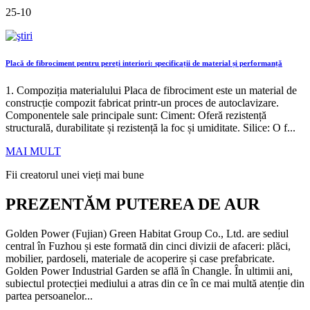
25-10
Placă de fibrociment pentru pereți interiori: specificații de material și performanță
1. Compoziția materialului Placa de fibrociment este un material de
construcție compozit fabricat printr-un proces de autoclavizare.
Componentele sale principale sunt: ​​Ciment: Oferă rezistență
structurală, durabilitate și rezistență la foc și umiditate. Silice: O f...
MAI MULT
Fii creatorul unei vieți mai bune
PREZENTĂM PUTEREA DE AUR
Golden Power (Fujian) Green Habitat Group Co., Ltd. are sediul
central în Fuzhou și este formată din cinci divizii de afaceri: plăci,
mobilier, pardoseli, materiale de acoperire și case prefabricate.
Golden Power Industrial Garden se află în Changle. În ultimii ani,
subiectul protecției mediului a atras din ce în ce mai multă atenție din
partea persoanelor...