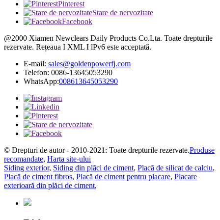
Pinterest
Stare de nervozitate
Facebook
@2000 Xiamen Newclears Daily Products Co.Lta. Toate drepturile
rezervate. Rețeaua I XML I lPv6 este acceptată.
E-mail:
sales@goldenpowerfj.com
Telefon: 0086-13645053290
WhatsApp:
008613645053290
© Drepturi de autor - 2010-2021: Toate drepturile rezervate.
Produse
recomandate
,
Harta site-ului
Siding exterior
,
Siding din plăci de ciment
,
Placă de silicat de calciu
,
Placă de ciment fibros
,
Placă de ciment pentru placare
,
Placare
exterioară din plăci de ciment
,