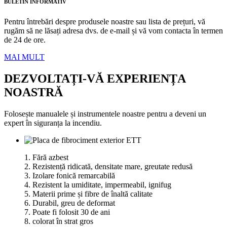
BULETIN INFORMATIV
Pentru întrebări despre produsele noastre sau lista de prețuri, vă
rugăm să ne lăsați adresa dvs. de e-mail și vă vom contacta în termen
de 24 de ore.
MAI MULT
DEZVOLTAȚI-VĂ EXPERIENȚA
NOASTRĂ
Folosește manualele și instrumentele noastre pentru a deveni un
expert în siguranța la incendiu.
1. Fără azbest
2. Rezistență ridicată, densitate mare, greutate redusă
3. Izolare fonică remarcabilă
4. Rezistent la umiditate, impermeabil, ignifug
5. Materii prime și fibre de înaltă calitate
6. Durabil, greu de deformat
7. Poate fi folosit 30 de ani
8. colorat în strat gros