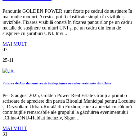
Panourile GOLDEN POWER sunt fixate pe cadrul de susținere în
mai multe moduri. Acestea pot fi clasificate simplu în vizibile și
invizibile. Fixarea vizibilă constă în fixarea panourilor pe un cadru
metalic de susținere cu nituri UNI și pe un cadru din lemn de
susținere cu șuruburi UNI. Invi...
MAI MULT
07
25-11
Puterea de Aur demonstrează înțelepciunea orașelor rezistente din China
Pe 18 august 2025, Golden Power Real Estate Group a primit o
scrisoare de apreciere din partea Biroului Municipal pentru Locuințe
și Dezvoltare Urban-Rurală din Fuzhou, care a apreciat cu căldură
contribuțiile remarcabile ale grupului la găzduirea evenimentului
„China-ONU-Habitat Incluziv, Sigur, ...
MAI MULT
31