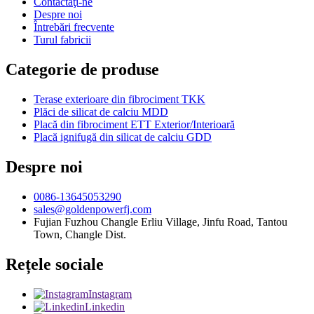
Contactaţi-ne
Despre noi
Întrebări frecvente
Turul fabricii
Categorie de produse
Terase exterioare din fibrociment TKK
Plăci de silicat de calciu MDD
Placă din fibrociment ETT Exterior/Interioară
Placă ignifugă din silicat de calciu GDD
Despre noi
0086-13645053290
sales@goldenpowerfj.com
Fujian Fuzhou Changle Erliu Village, Jinfu Road, Tantou
Town, Changle Dist.
Rețele sociale
Instagram
Linkedin