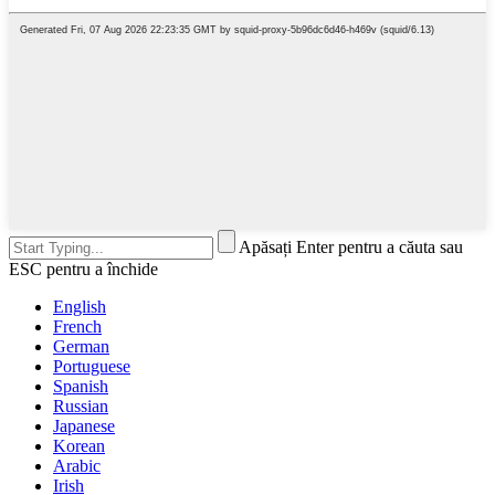
Apăsați Enter pentru a căuta sau
ESC pentru a închide
English
French
German
Portuguese
Spanish
Russian
Japanese
Korean
Arabic
Irish