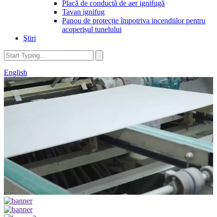
Placă de conductă de aer ignifugă
Tavan ignifug
Panou de protecție împotriva incendiilor pentru
acoperișul tunelului
Ştiri
English